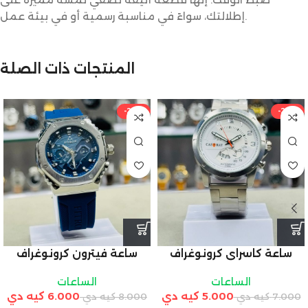
إطلالتك، سواءً في مناسبة رسمية أو في بيئة عمل.
المنتجات ذات الصلة
-25%
-29%
ساعة كاسراي كرونوغراف
ساعة فيترون كرونوغراف
أوتوماتيكية للرجال
للرجال بمينا أزرق وحزام
الساعات
الساعات
سيليكون
5.000
كيه دي
6.000
كيه دي
7.000
كيه دي
8.000
كيه دي