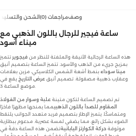
وصف
مراجعات (0)
الشحن والتسليم
ساعة فيجير للرجال باللون الذهبي مع
ميناء أسود
هذه الساعة الرجالية الأنيقة والملفتة للنظر من
فيجوير
تتميز
بمزيج جريء من الذهب والأسود. تتميز الساعة بتصميم أنيق
مينا سوداء
بنمط أشعة الشمس الكلاسيكي، مزين بعلامات
وعقارب ذهبية مصقولة. تصميم أنيق
عرض التاريخ
يقع في
موضع الساعة 3.
تم تصميم الساعة لتكون متينة
علبة وسوار من الفولاذ
المقاوم للصدأ باللون الذهبي
مما يمنحها مظهرًا فاخرًا
ومتماسكًا. يتميز الإطار بتصميم فريد متعدد الجوانب يلتقط
الضوء بشكل رائع، مما يضفي لمسة عصرية. مدعوم ببطارية
موثوقة
حركة الكوارتز اليابانية
تضمن هذه الساعة دقةً في
ضبط الوقت. إنها قطعة أنيقة تُضفي لمسةً مميزةً على